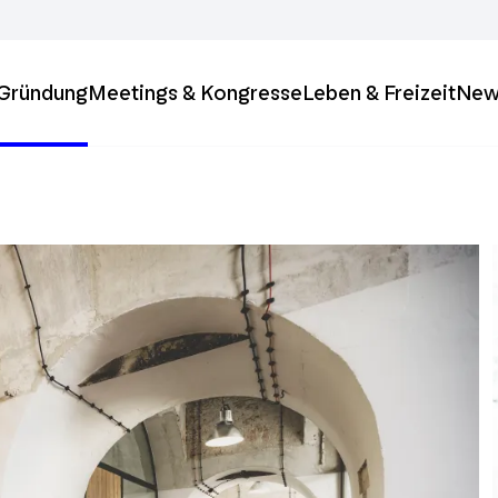
& Gründung
Meetings & Kongresse
Leben & Freizeit
New
ft