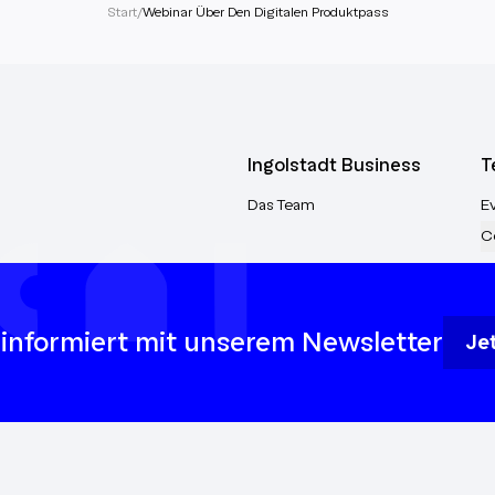
Start
/
Webinar Über Den Digitalen Produktpass
Ingolstadt Business
T
Das Team
E
C
 informiert mit unserem Newsletter
Je