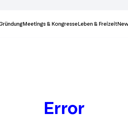
& Gründung
Meetings & Kongresse
Leben & Freizeit
New
Error