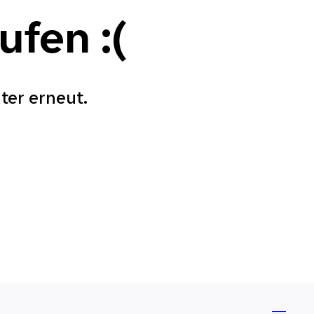
aufen
:(
äter erneut.