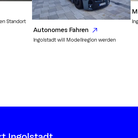
M
en Standort
In
Autonomes Fahren
Ingolstadt will Modellregion werden
t Ingolstadt