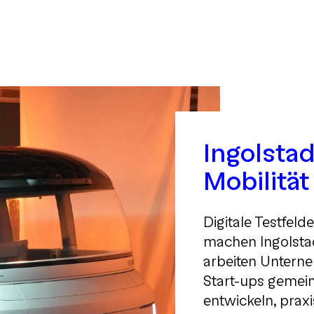
Ingolstad
Mobilitä
Digitale Testfeld
machen Ingolstad
arbeiten Untern
Start-ups gemei
entwickeln, prax