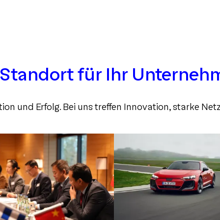
& Gründung
Meetings & Kongresse
Leben & Freizeit
New
BEREIT FÜR IHRE
e Standort für Ihr Unterne
ft
LUFTSCHLÖSSER
n und Erfolg. Bei uns treffen Innovation, starke Net