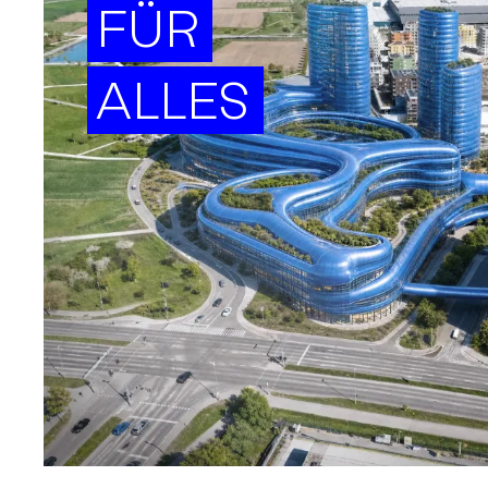
FÜR
ALLES