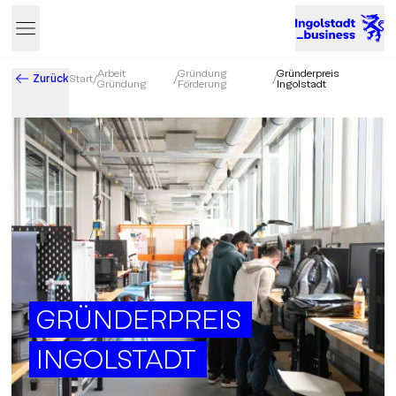
Arbeit
Gründung
Gründerpreis
Zurück
Start
/
/
/
Gründung
Förderung
Ingolstadt
Business & Innovation in Ingolstadt – Der Standort mit Zukun
GRÜNDERPREIS
INGOLSTADT