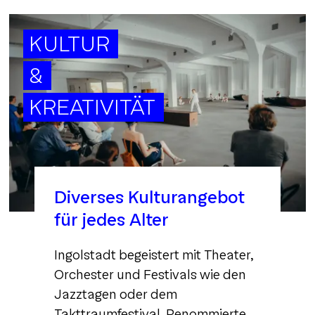
KULTUR
&
KREATIVITÄT
Diverses Kulturangebot
für jedes Alter
Ingolstadt begeistert mit Theater,
Orchester und Festivals wie den
Jazztagen oder dem
Takttraumfestival. Renommierte