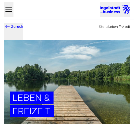
Zurück
Start
/
Leben Freizeit
Business & Innovation in Ingolstadt – Der Standort mit Zukun
LEBEN &
FREIZEIT