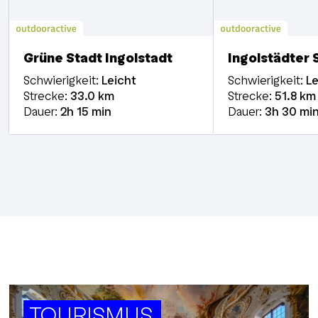
Grüne Stadt Ingolstadt
Ingolstädter
Schwierigkeit:
Leicht
Schwierigkeit:
Le
Strecke:
33.0
km
Strecke:
51.8
km
Dauer:
2h
15 min
Dauer:
3h
30 mi
TOURISMUS