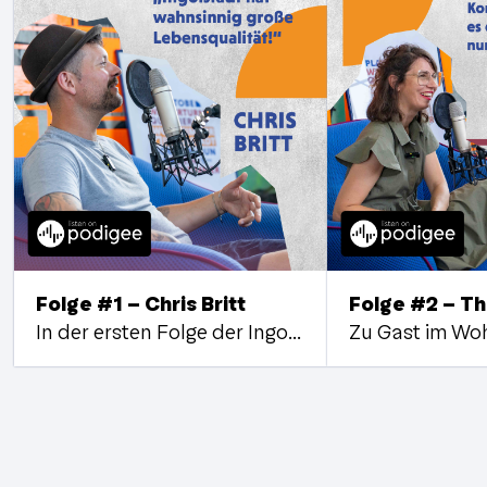
Folge #1 - Chris Britt
Folge #2 - T
In der ersten Folge der Ingolstädter Standortgeschichten ist der stadtbekannte Eventveranstalter Chris Britt zu Gast. Wir sitzen in unserem IFG Wohnzimmer in der Sommer Lounge und plaudern mit Chris über Ingolstadt als Lebensmittelpunkt, den Festivalsommer in der Stadt und werden auch etwas persönlich.