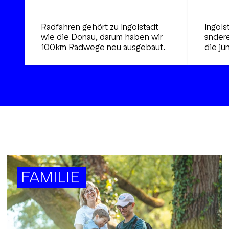
Radfahren gehört zu Ingolstadt
Ingols
wie die Donau, darum haben wir
ander
100km Radwege neu ausgebaut.
die jü
FAMILIE