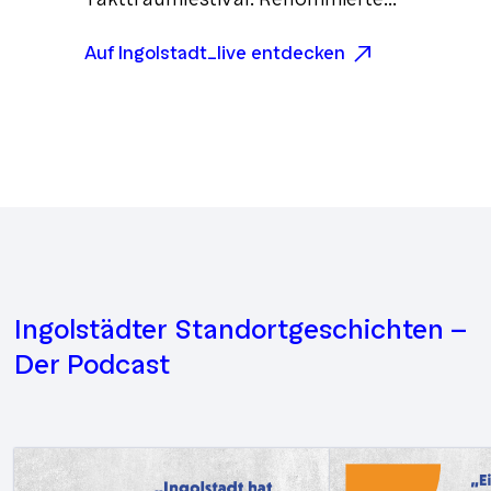
Museen, Galerien und
Auf Ingolstadt_live entdecken
Kulturvereine machen die Stadt zu
einem kreativen Hotspot.
Ingolstädter Standortgeschichten -
Der Podcast