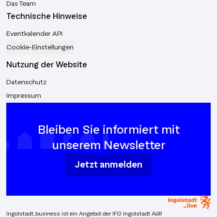
Antriebe, nachhaltige Logistik 🏭
Das Team
Nachhaltige Produktion: Energieeffiziente
Technische Hinweise
Fertigung, CO₂-Reduktion
Eventkalender API
Cookie-Einstellungen
Nutzung der Website
Datenschutz
Impressum
Bleiben Sie informiert mit
unserem Newsletter
Jetzt anmelden
Ingolstadt.business ist ein Angebot der IFG Ingolstadt AöR