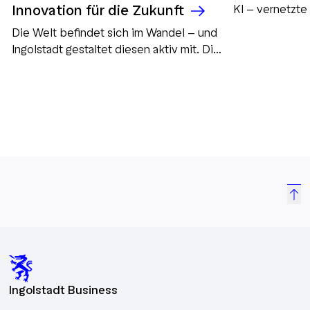
Innovation für die Zukunft
KI – vernetzte
Lösungen und i
Die Welt befindet sich im Wandel – und
Automotive, Ind
Ingolstadt gestaltet diesen aktiv mit. Die
Zukunft.
Green Industry ist ein zentraler Baustein
für eine nachhaltige Zukunft und
zukunftssichere Wirtschaft. Unternehmen
setzen auf klimafreundliche
Technologien, Kreislaufwirtschaft und
erneuerbare Energien, um ökologische
Verantwortung mit wirtschaftlichem Erfolg
zu verbinden. Ingolstadt bietet dabei
ideale Bedingungen für die Green
Industry. Die Schwerpunkte in der
Region: 🌱 Erneuerbare Energien: Solar-
und Windkraft, Wasserstofftechnologie ♻
Kreislaufwirtschaft: Recycling-Initiativen
und nachhaltige Materialnutzung 🚗 Grüne
Ingolstadt Business
Mobilität: Elektromobilität, alternative