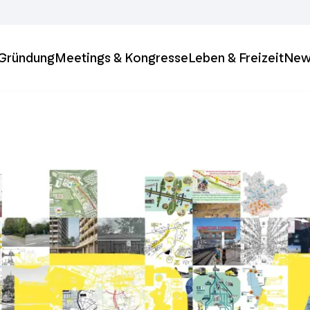
& Gründung
Meetings & Kongresse
Leben & Freizeit
New
ft