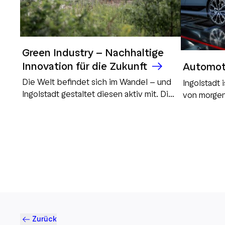
Green Industry - Nachhaltige
Innovation für die Zukunft
Automot
Die Welt befindet sich im Wandel – und
Ingolstadt 
Ingolstadt gestaltet diesen aktiv mit. Die
von morgen
Green Industry ist ein zentraler Baustein
Hochschule
für eine nachhaltige Zukunft und
gemeinsam 
zukunftssichere Wirtschaft. Unternehmen
innovativen
setzen auf klimafreundliche
vernetzte u
Technologien, Kreislaufwirtschaft und
erneuerbare Energien, um ökologische
Verantwortung mit wirtschaftlichem Erfolg
zu verbinden. Ingolstadt bietet dabei
ideale Bedingungen für die Green
Industry. Die Schwerpunkte in der
Zurück