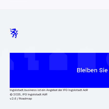
Region: 🌱 Erneuerbare Energien: Solar-
und Windkraft, Wasserstofftechnologie ♻
Kreislaufwirtschaft: Recycling-Initiativen
und nachhaltige Materialnutzung 🚗 Grüne
Mobilität: Elektromobilität, alternative
Antriebe, nachhaltige Logistik 🏭
Nachhaltige Produktion: Energieeffiziente
Fertigung, CO₂-Reduktion
Bleiben Sie
Ingolstadt.business ist ein Angebot der IFG Ingolstadt AöR
© 2025, IFG Ingolstadt AöR
v.2.6 / Roadmap