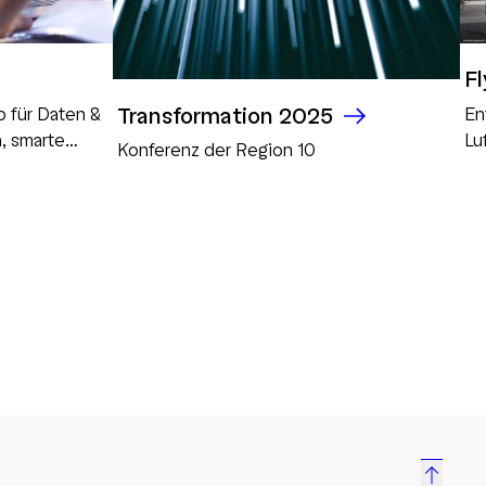
Fl
Transformation 2025
b für Daten &
En
, smarte
Lu
Konferenz der Region 10
ysteme für
d die digitale