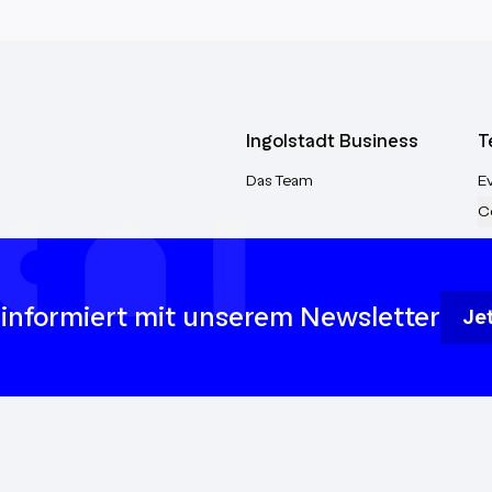
Ingolstadt Business
T
Das Team
E
C
 informiert mit unserem Newsletter
Je