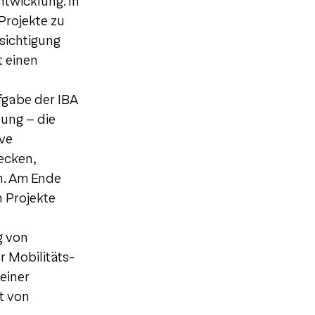
ntwicklung. In
Projekte zu
sichtigung
t einen
fgabe der IBA
lung – die
ive
decken,
on. Am Ende
n Projekte
g von
 Mobilitäts-
einer
t von