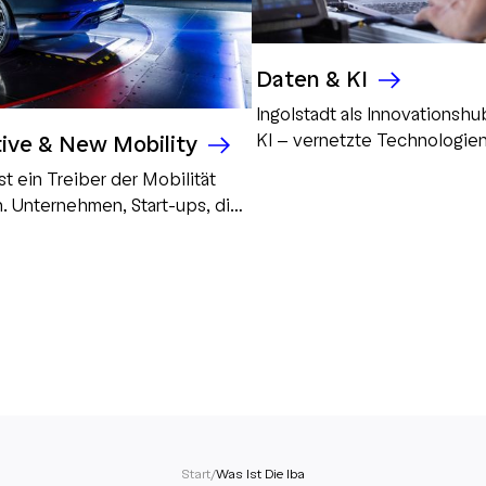
Daten & KI
Ingolstadt als Innovationshu
KI – vernetzte Technologien
ive & New Mobility
Lösungen und intelligente S
ist ein Treiber der Mobilität
Automotive, Industrie 4.0 un
. Unternehmen, Start-ups, die
Zukunft.
 und die Stadt arbeiten
an datenbasierten,
 Lösungen für automatisierte,
nd nachhaltige Mobilität.
Start
/
Was Ist Die Iba