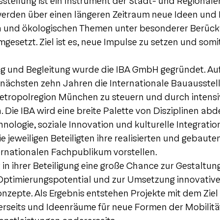
stellung ist ein Instrument der Stadt- und Regionale
 werden über einen längeren Zeitraum neue Ideen und 
en und ökologischen Themen unter besonderer Berück
gesetzt. Ziel ist es, neue Impulse zu setzen und somi
g und Begleitung wurde die IBA GmbH gegründet. Au
en nächsten zehn Jahren die Internationale Bauausstel
 Metropolregion München zu steuern und durch intens
n. Die IBA wird eine breite Palette von Disziplinen ab
hnologie, soziale Innovation und kulturelle Integrati
e jeweiligen Beteiligten ihre realisierten und gebaute
ernationalen Fachpublikum vorstellen.
t in ihrer Beteiligung eine große Chance zur Gestaltun
Optimierungspotential und zur Umsetzung innovativer
zepte. Als Ergebnis entstehen Projekte mit dem Ziel 
erseits und Ideenräume für neue Formen der Mobilitä