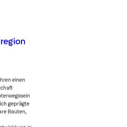
lregion
ahren einen
chaft
nterwegssein
ich geprägte
are Bauten,