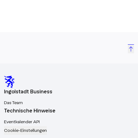
zukunftssiche
setzen auf kli
Technologien, 
erneuerbare E
Verantwortung 
zu verbinden. 
ideale Bedingu
Industry. Die 
Region: 🌱 Erneuerbare Energien: Solar-
und Windkraft
Kreislaufwirtsc
und nachhaltig
Ingolstadt Business
Mobilität: Elek
Antriebe, nach
Das Team
Nachhaltige Pr
Technische Hinweise
Fertigung, CO
Eventkalender API
Cookie-Einstellungen