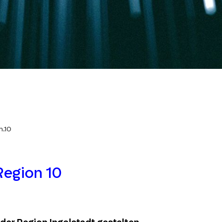
m.10
Region 10