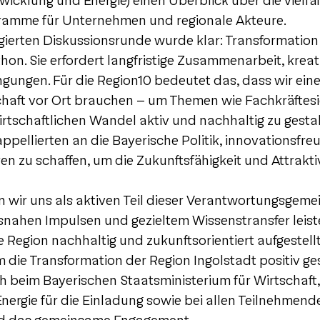
wicklung und Energie) einen Überblick über die vielfä
amme für Unternehmen und regionale Akteure.
gierten Diskussionsrunde wurde klar: Transformation 
hon. Sie erfordert langfristige Zusammenarbeit, krea
ungen. Für die Region10 bedeutet das, dass wir eine
aft vor Ort brauchen – um Themen wie Fachkräftesi
irtschaftlichen Wandel aktiv und nachhaltig zu gestal
appellierten an die Bayerische Politik, innovationsfr
n zu schaffen, um die Zukunftsfähigkeit und Attraktiv
n wir uns als aktiven Teil dieser Verantwortungsgemei
nahen Impulsen und gezieltem Wissenstransfer leist
 Region nachhaltig und zukunftsorientiert aufgestellt 
die Transformation der Region Ingolstadt positiv ges
h beim Bayerischen Staatsministerium für Wirtschaft,
ergie für die Einladung sowie bei allen Teilnehmend