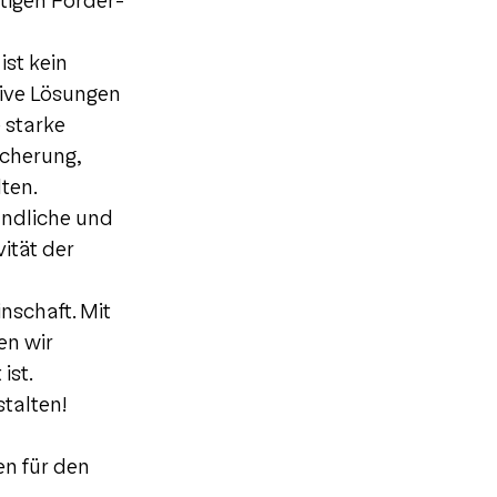
ltigen Förder-
ist kein
tive Lösungen
 starke
cherung,
ten.
eundliche und
ität der
nschaft. Mit
en wir
ist.
talten!
en für den