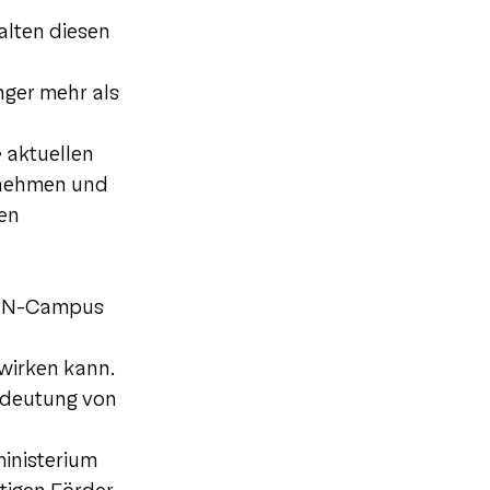
talten diesen
nger mehr als
 aktuellen
rnehmen und
hen
 (IN-Campus
wirken kann.
Bedeutung von
ministerium