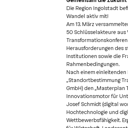
Gemeinsam die Zukunft d
Die Region Ingolstadt bef
Wandel aktiv mit!
Am 13. März versammelten
50 Schlüsselakteure aus 
Transformationskonferenz
Herausforderungen des s
Institutionen sowie die F
Rahmenbedingungen.
Nach einem einleitenden 
„Standortbestimmung Tran
GmbH) den „Masterplan T
Innovationsmotor für Un
Josef Schmidt (digital w
Hochtechnologie und digit
Wettbewerbsfähigkeit. Er