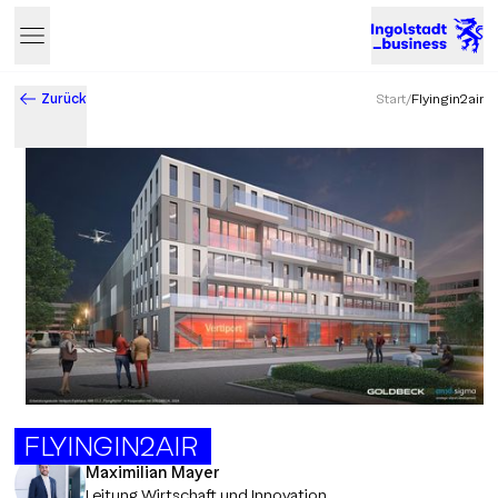
Zurück
Start
/
Flyingin2air
Business & Innovation in Ingolstadt – Der Standort mit Zukun
FLYINGIN2AIR
Maximilian Mayer
Leitung Wirtschaft und Innovation