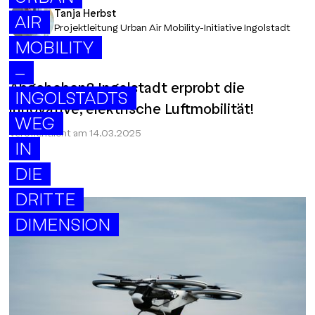
Tanja Herbst
AIR
Projektleitung Urban Air Mobility-Initiative Ingolstadt
MOBILITY
–
Abgehoben? Ingolstadt erprobt die
INGOLSTADTS
innovative, elektrische Luftmobilität!
WEG
Veröffentlicht am
14.03.2025
IN
DIE
DRITTE
DIMENSION