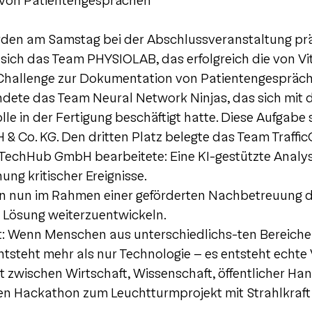
 von Patientengesprächen
rden am Samstag bei der Abschlussveranstaltung prä
 sich das Team PHYSIOLAB, das erfolgreich die von Vit
 Challenge zur Dokumentation von Patientengespräch
ndete das Team Neural Network Ninjas, das sich mit d
le in der Fertigung beschäftigt hatte. Diese Aufgabe s
 Co. KG. Den dritten Platz belegte das Team TrafficQ
 TechHub GmbH bearbeitete: Eine KI-gestützte Analy
ng kritischer Ereignisse.
 nun im Rahmen einer geförderten Nachbetreuung 
re Lösung weiterzuentwickeln.
: Wenn Menschen aus unterschiedlichs-ten Bereiche
steht mehr als nur Technologie – es entsteht echte
zwischen Wirtschaft, Wissenschaft, öffentlicher Ha
den Hackathon zum Leuchtturmprojekt mit Strahlkraft