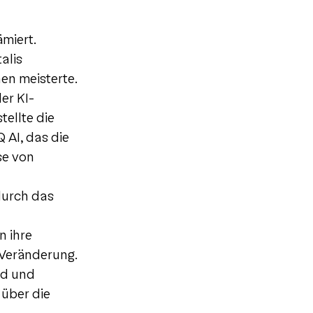
miert.
alis
en meisterte.
er KI-
tellte die
 AI, das die
se von
durch das
n ihre
 Veränderung.
nd und
 über die