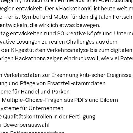
e begann, hat sich zu einem herausragen-den Aushäng
Region entwickelt: Der #Hackathon10 ist heute weit m
– er ist Symbol und Motor für den digitalen Fortschri
n entwickeln, die wirklich etwas bewegen.
tag entwickelten rund 90 kreative Köpfe und Untern
ative Lösungen zu realen Challenges aus dem
der KI-gestützten Verkehrsanalyse bis zum digitalen 
hrigen Hackathons zeigen eindrucksvoll, wie viel Poten
n Verkehrsdaten zur Erkennung kriti-scher Ereignisse
gung und Pflege von Ersatzteil-stammdaten
ysteme für Handel und Parken
n Multiple-Choice-Fragen aus PDFs und Bildern
systeme für Unternehmen
 Qualitätskontrollen in der Ferti-gung
der Bewerberauswahl