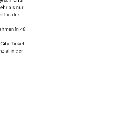
eschild für
ehr als nur
tt in der
ehmen in 48
City-Ticket –
zial in der