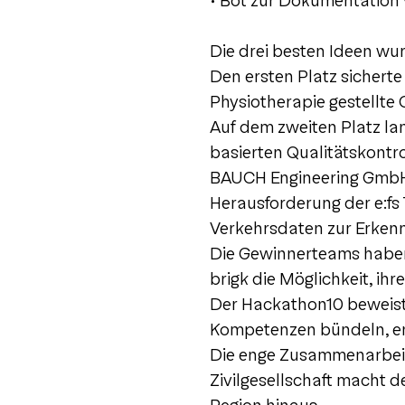
• Bot zur Dokumentation
Die drei besten Ideen wu
Den ersten Platz sicherte
Physiotherapie gestellte
Auf dem zweiten Platz la
basierten Qualitätskontrol
BAUCH Engineering GmbH &
Herausforderung der e:fs
Verkehrsdaten zur Erkennu
Die Gewinnerteams haben
brigk die Möglichkeit, ih
Der Hackathon10 beweist
Kompetenzen bündeln, ent
Die enge Zusammenarbeit 
Zivilgesellschaft macht 