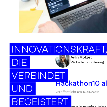
INNOVATIONSKRAFT
Aylin Motzet
DIE
Wirtschaftsförderung
VERBINDET
Hackathon10 al
UND
Veröffentlicht am
17.04.2025
BEGEISTERT