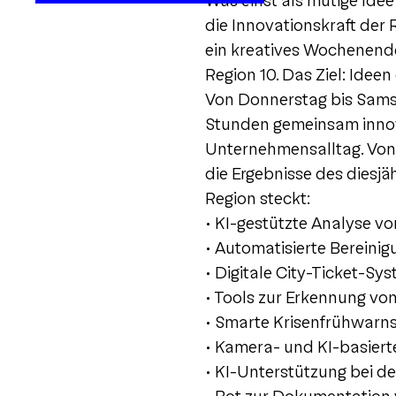
Was einst als mutige Ide
die Innovationskraft der 
ein kreatives Wochenende 
Region 10. Das Ziel: Idee
Von Donnerstag bis Sams
Stunden gemeinsam innov
Unternehmensalltag. Von 
die Ergebnisse des diesjä
Region steckt:
• KI-gestützte Analyse vo
• Automatisierte Bereini
• Digitale City-Ticket-S
• Tools zur Erkennung vo
• Smarte Krisenfrühwarn
• Kamera- und KI-basierte
• KI-Unterstützung bei 