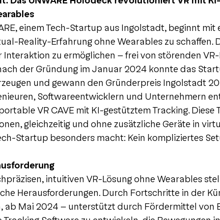
elt: Das UNWARE Holodeck revolutioniert VR mit K
earables
E, einem Tech-Startup aus Ingolstadt, beginnt mit e
rtual-Reality-Erfahrung ohne Wearables zu schaffen. 
er Interaktion zu ermöglichen – frei von störenden VR-
z nach der Gründung im Januar 2024 konnte das Star
rzeugen und gewann den Gründerpreis Ingolstadt 2
enieuren, Softwareentwicklern und Unternehmern en
ortable VR CAVE mit KI-gestütztem Tracking. Diese 
nen, gleichzeitig und ohne zusätzliche Geräte in virt
ch-Startup besonders macht: Kein kompliziertes Set
ausforderung
chpräzisen, intuitiven VR-Lösung ohne Wearables ste
sche Herausforderungen. Durch Fortschritte in der Kü
h, ab Mai 2024 - unterstützt durch Fördermittel von