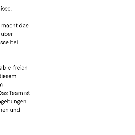
isse.
z macht das
 über
sse bei
able-freien
 diesem
im
Das Team ist
 Umgebungen
onen und