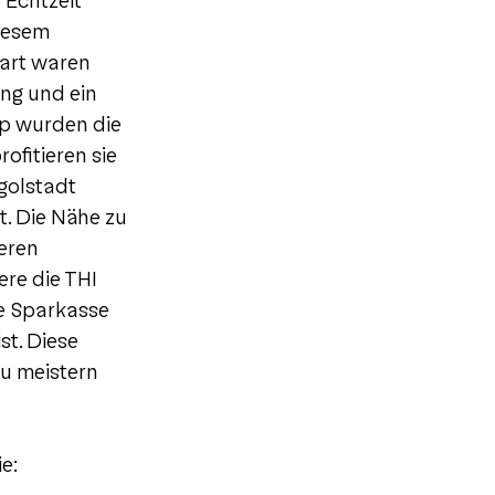
 Echtzeit
diesem
tart waren
ng und ein
up wurden die
ofitieren sie
golstadt
t. Die Nähe zu
deren
re die THI
e Sparkasse
st. Diese
zu meistern
e: