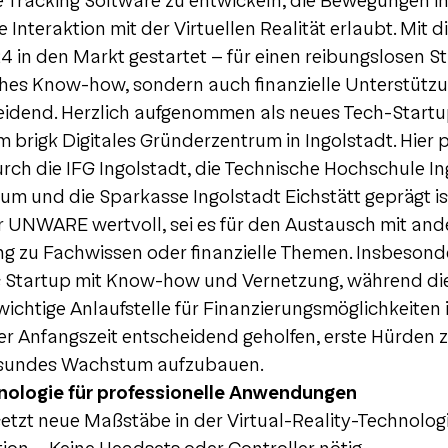
e Tracking Software zu entwickeln, die Bewegungen in
e Interaktion mit der Virtuellen Realität erlaubt. Mit 
in den Markt gestartet – für einen reibungslosen S
ches Know-how, sondern auch finanzielle Unterstützu
eidend. Herzlich aufgenommen als neues Tech-Start
rigk Digitales Gründerzentrum in Ingolstadt. Hier pr
rch die IFG Ingolstadt, die Technische Hochschule In
um und die Sparkasse Ingolstadt Eichstätt geprägt is
für UNWARE wertvoll, sei es für den Austausch mit an
g zu Fachwissen oder finanzielle Themen. Insbesonde
s Startup mit Know-how und Vernetzung, während di
wichtige Anlaufstelle für Finanzierungsmöglichkeiten i
r Anfangszeit entscheidend geholfen, erste Hürden 
gesundes Wachstum aufzubauen.
nologie für professionelle Anwendungen
zt neue Maßstäbe in der Virtual-Reality-Technologi