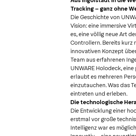
Aus Ingolstadt in die W
Tracking – ganz ohne W
Die Geschichte von UNWAR
Vision: eine immersive Vi
es, eine völlig neue Art d
Controllern. Bereits kur
innovativen Konzept übe
Team aus erfahrenen Ing
UNWARE Holodeck, eine p
erlaubt es mehreren Perso
einzutauchen. Was das Te
eintreten und erleben.
Die technologische Her
Die Entwicklung einer ho
erstmal vor große techni
Intelligenz war es möglic