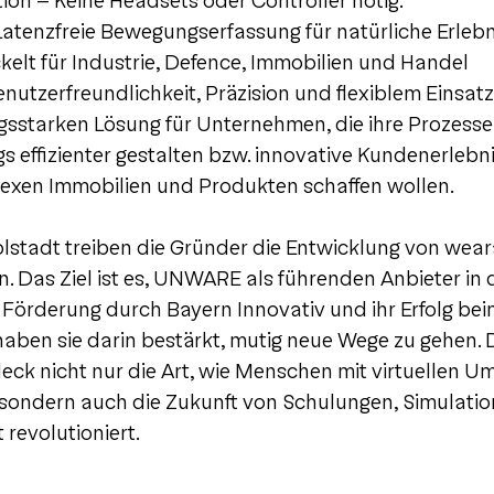
ion – Keine Headsets oder Controller nötig.
Latenzfreie Bewegungserfassung für natürliche Erlebn
kelt für Industrie, Defence, Immobilien und Handel
nutzerfreundlichkeit, Präzision und flexiblem Einsat
ngsstarken Lösung für Unternehmen, die ihre Prozesse
s effizienter gestalten bzw. innovative Kundenerlebni
exen Immobilien und Produkten schaffen wollen.
olstadt treiben die Gründer die Entwicklung von wear
. Das Ziel ist es, UNWARE als führenden Anbieter in
e Förderung durch Bayern Innovativ und ihr Erfolg be
haben sie darin bestärkt, mutig neue Wege zu gehen. 
deck nicht nur die Art, wie Menschen mit virtuellen
– sondern auch die Zukunft von Schulungen, Simulati
revolutioniert.