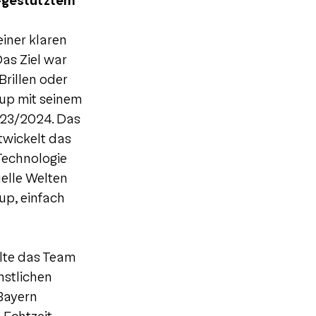
I-gestütztem
iner klaren
Das Ziel war
Brillen oder
tup mit seinem
023/2024. Das
twickelt das
Technologie
uelle Welten
up, einfach
llte das Team
nstlichen
 Bayern