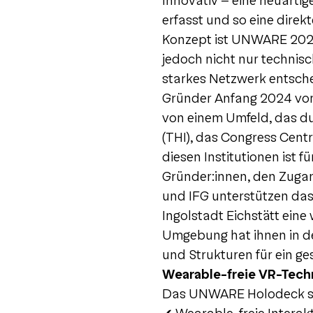
Innovativ - eine neuartig
erfasst und so eine direkt
Konzept ist UNWARE 2024 
jedoch nicht nur technis
starkes Netzwerk entsch
Gründer Anfang 2024 vom b
von einem Umfeld, das du
(THI), das Congress Centr
diesen Institutionen ist 
Gründer:innen, den Zugan
und IFG unterstützen da
Ingolstadt Eichstätt eine 
Umgebung hat ihnen in de
und Strukturen für ein 
Wearable-freie VR-Tech
Das UNWARE Holodeck set