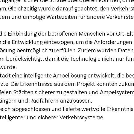
 Fußgänger sicher die Straße überqueren konnten, ohn
am. Gleichzeitig wurde darauf geachtet, den Verkehrs
teuern und unnötige Wartezeiten für andere Verkehrst
 die Einbindung der betroffenen Menschen vor Ort. El
in die Entwicklung einbezogen, um die Anforderungen 
 Lösung bestmöglich zu erfüllen. Zudem wurden Date
 berücksichtigt, damit die Technologie nicht nur funk
 wurde.
tadt eine intelligente Ampellösung entwickelt, die b
zte. Die Erkenntnisse aus dem Projekt konnten zukün
vielen Städten sicherer zu gestalten und Ampelsystem
gängern und Radfahrern anzupassen.
eich abgeschlossen und lieferte wertvolle Erkenntniss
telligenter und sicherer Verkehrssysteme.