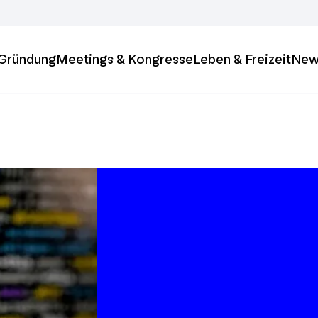
& Gründung
Meetings & Kongresse
Leben & Freizeit
New
ft