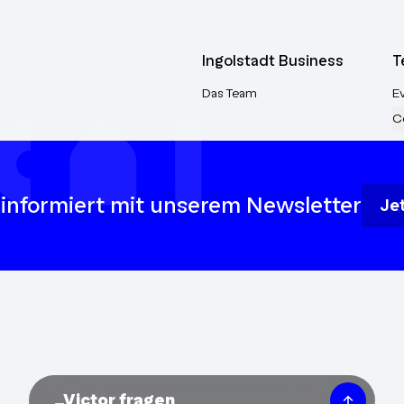
Ingolstadt Business
T
Das Team
E
C
 informiert mit unserem Newsletter
Je