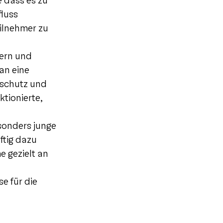
e dass es zu
fluss
eilnehmer zu
tern und
an eine
nschutz und
tionierte,
esonders junge
ftig dazu
e gezielt an
e für die