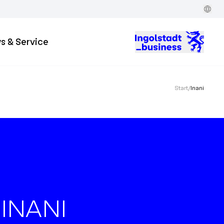
s & Service
Start
/
Inani
INANI