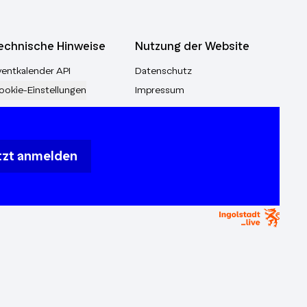
Mobilität: Elektromobilität, alternative
Antriebe, nachhaltige Logistik 🏭
Nachhaltige Produktion: Energieeffiziente
echnische Hinweise
Nutzung der Website
Fertigung, CO₂-Reduktion
ventkalender API
Datenschutz
ookie-Einstellungen
Impressum
tzt anmelden