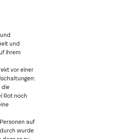
 und
heit und
uf ihrem
ekt vor einer
lschaltungen:
 die
i Rot noch
eine
 Personen auf
adurch wurde