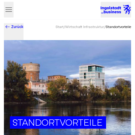
Zurück
Start
/
Wirtschaft Infrastruktur
/
Standortvorteile
Business & Innovation in Ingolstadt – Der Standort mit Zukun
STANDORTVORTEILE