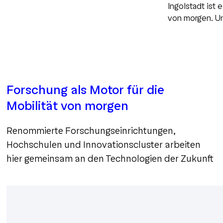
Lösungen und intelligente Systeme für
Ingolstadt ist 
Automotive, Industrie 4.0 und die digitale
von morgen. Un
Zukunft.
Hochschule un
gemeinsam an 
innovativen Lö
vernetzte und 
Forschung als Motor für die
Mobilität von morgen
Renommierte Forschungseinrichtungen,
Hochschulen und Innovationscluster arbeiten
hier gemeinsam an den Technologien der Zukunft