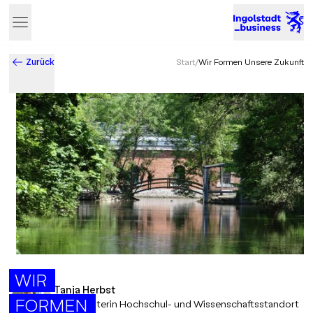
Zurück
Start
/
Wir Formen Unsere Zukunft
Business & Innovation in Ingolstadt – Der Standort mit Zukun
WIR
Tanja Herbst
FORMEN
Projektleiterin Hochschul- und Wissenschaftsstandort