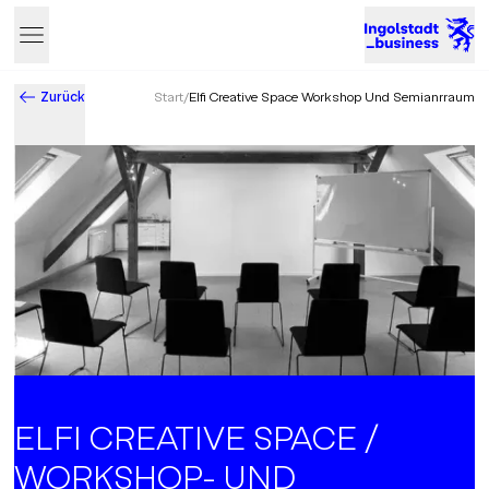
Zurück
Start
/
Elfi Creative Space Workshop Und Semianrraum
Business & Innovation in Ingolstadt – Der Standort mit Zukun
ELFI CREATIVE SPACE /
WORKSHOP- UND