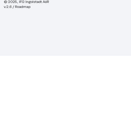
© 2025, IFG Ingolstadt AöR
v.2.6 / Roadmap