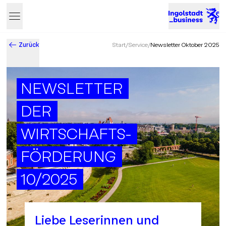
Zurück
Start
/
Service
/
Newsletter Oktober 2025
Business & Innovation in Ingolstadt – Der Standort mit Zukun
NEWSLETTER
DER
WIRTSCHAFTS-
FÖRDERUNG
10/2025
Liebe Leserinnen und