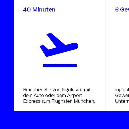
40 Minuten
6 Ge
Brauchen Sie von Ingolstadt mit
Ingols
dem Auto oder dem Airport
Gewerb
Express zum Flughafen München.
Unter