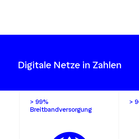
Digitale Netze in Zahlen
> 99%
> 
Breitbandversorgung