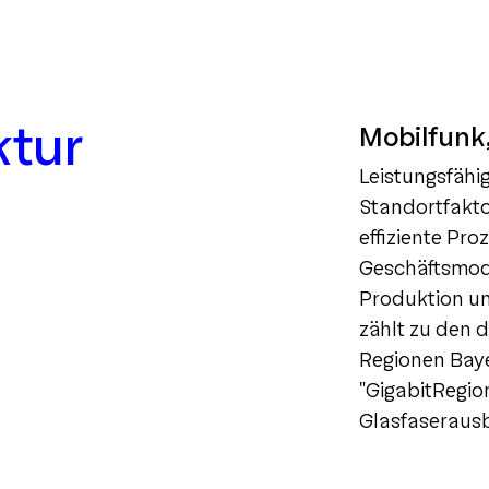
ktur
Mobilfunk
Leistungsfähig
Standortfakto
effiziente Pro
Geschäftsmode
Produktion un
zählt zu den d
Regionen Bayer
"GigabitRegio
Glasfaseraus