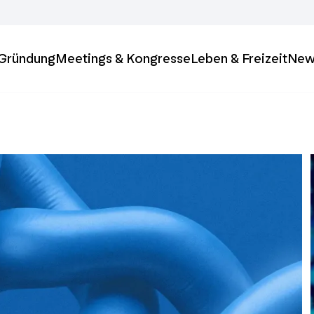
& Gründung
Meetings & Kongresse
Leben & Freizeit
New
ft