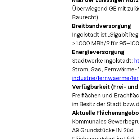
Maß der zulässigen Nut
Überwiegend GE mit zuläs
Baurecht)
Breitbandversorgung
Ingolstadt ist „GigabitR
>1.000 MBit/S für 95-10
Energieversorgung
Stadtwerke Ingolstadt:
h
Strom, Gas , Fernwärme- 
industrie/fernwaerme/fe
Verfügbarkeit (Frei- und
Freiflächen und Brachflä
im Besitz der Stadt bzw. 
Aktuelle Flächenangebo
Kommunales Gewerbegrun
A9 Grundstücke IN Süd