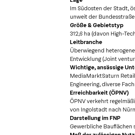
Lage
Im Südosten der Stadt, ö
unweit der Bundesstraße
Größe & Gebietstyp
312,6 ha (davon High-Tech
Leitbranche
Überwiegend heterogenes
Entwicklung (Joint ventu
Wichtige, ansässige Un
MediaMarktSaturn Retail
Engineering, diverse Fac
Erreichbarkeit (ÖPNV)
ÖPNV verkehrt regelmäßi
von Ingolstadt nach Nür
Darstellung im FNP
Gewerbliche Bauflächen