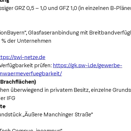
zung
siger GRZ 0,5 – 1,0 und GFZ 1,0 (in einzelnen B-Plän
egionBayern“, Glasfaseranbindung mit Breitbandverfüg
0 % der Unternehmen
ttps://swi-netze.de
Verfügbarkeit prüfen:
https://gk.sw-i.de/gewerbe-
rnwaermeverfuegbarkeit/
 Brachflächen)
chen überwiegend in privatem Besitz, einzelne Grund
der IFG
te
dstück „Äußere Manchinger Straße“