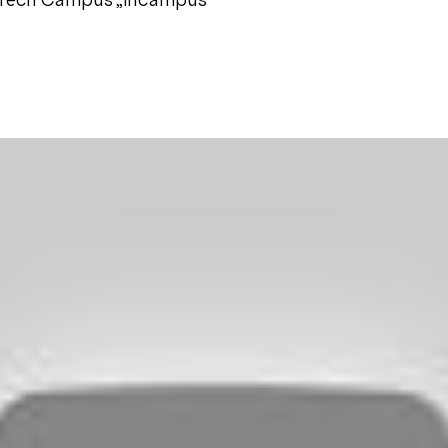
-Tech Campus „incampus“