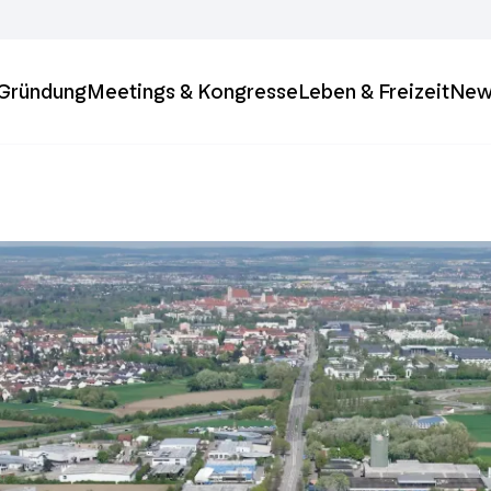
& Gründung
Meetings & Kongresse
Leben & Freizeit
New
ft