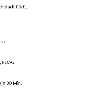
olstadt Süd),
 in
t, EDAG
In 30 Min.