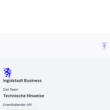
Wirtschaft von
Veranstaltunge
Ansprechpartn
der regionalen
Region gibt es
Ingolstadt Business
Das Team
Technische Hinweise
Eventkalender API